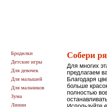
Бродилки
Собери ря
Детские игры
Для многих э
Для девочек
предлагаем в
Для малышей
Благодаря цв
больше красок
Для мальчиков
полностью вов
Зума
останавливать
Линии
Используйте е