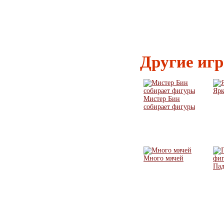
Другие иг
Ярк
Мистер Бин
собирает фигуры
Много мячей
Па