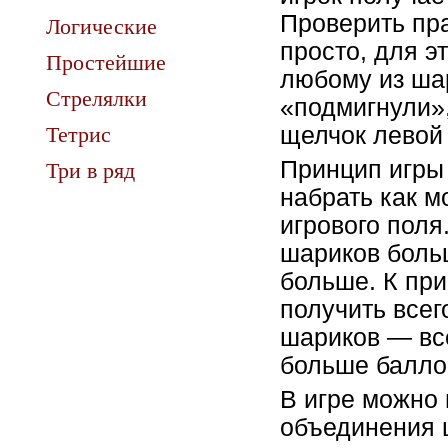
Проверить пр
Логические
просто, для э
Простейшие
любому из шар
Стрелялки
«подмигнули»,
Тетрис
щелчок левой
Принцип игры
Три в ряд
набрать как м
игрового поля
шариков больш
больше. К при
получить всего
шариков — все
больше баллов
В игре можно 
объединения ш