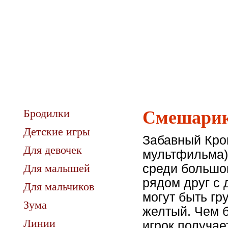
Бродилки
Смешарик
Детские игры
Забавный Кро
Для девочек
мультфильма)
Для малышей
среди большог
рядом друг с 
Для мальчиков
могут быть гр
Зума
желтый. Чем б
Линии
игрок получае