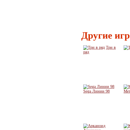
Другие иг
Три в
ряд
Sega Линии 98
Мет