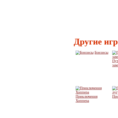
Другие иг
Бонзисы
Пут
зам
Приключения
При
Хоппера