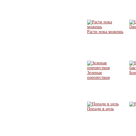
Цве
Расти пока можешь
Зеленые
Бор
препятствия
Попади в цель