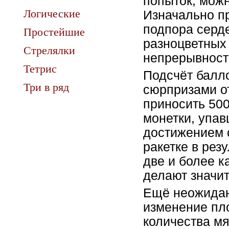
попыток, можн
Логические
Изначально пр
подпора серд
Простейшие
разноцветных 
Стрелялки
непрерывност
Тетрис
Подсчёт балло
Три в ряд
сюрпризами о
приносить 500
монетки, упа
достижением с
ракетке в рез
две и более к
делают значи
Ещё неожидан
изменение пло
количества мя