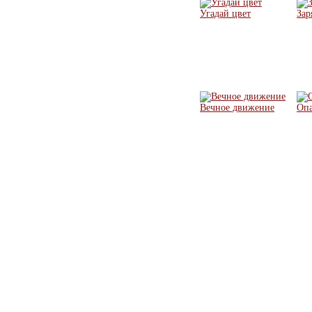
Угадай цвет
Зар
Вечное движение
Опа