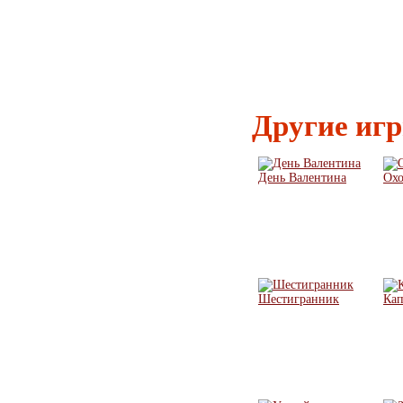
Другие иг
День Валентина
Охо
Шестигранник
Кап