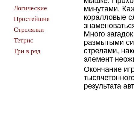
мышке. Прохо
Логические
минутами. Ка
коралловые сл
Простейшие
знаменоватьс
Стрелялки
Много загадок
Тетрис
размытыми си
стрелами, нак
Три в ряд
элемент неож
Окончание иг
тысячетонного
результата ав