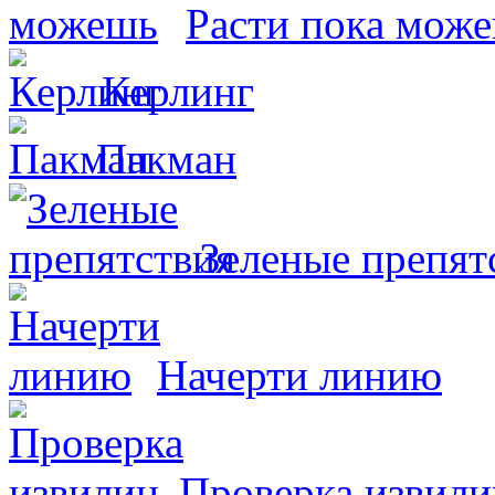
Расти пока мож
Керлинг
Пакман
Зеленые препят
Начерти линию
Проверка извили