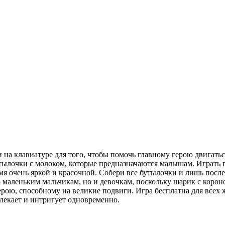
 на клавиатуре для того, чтобы помочь главному герою двигатьс
тылочки с молоком, которые предназначаются малышам. Играть п
емя очень яркой и красочной. Собери все бутылочки и лишь посл
маленьким мальчикам, но и девочкам, поскольку шарик с короно
рою, способному на великие подвиги. Игра бесплатна для всех 
влекает и интригует одновременно.