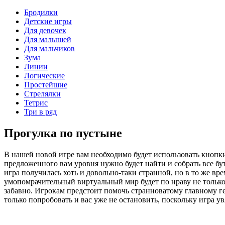
Бродилки
Детские игры
Для девочек
Для малышей
Для мальчиков
Зума
Линии
Логические
Простейшие
Стрелялки
Тетрис
Три в ряд
Прогулка по пустыне
В нашей новой игре вам необходимо будет использовать кнопки
предложенного вам уровня нужно будет найти и собрать все бу
игра получилась хоть и довольно-таки странной, но в то же вр
умопомрачительный виртуальный мир будет по нраву не только 
забавно. Игрокам предстоит помочь странноватому главному ге
только попробовать и вас уже не остановить, поскольку игра у