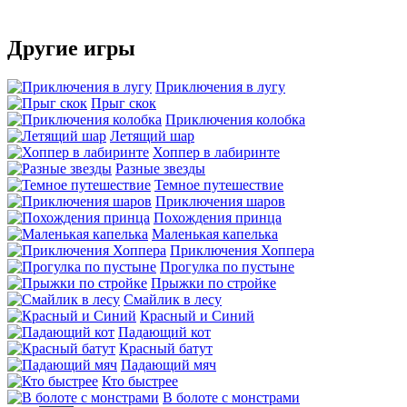
Другие игры
Приключения в лугу
Прыг скок
Приключения колобка
Летящий шар
Хоппер в лабиринте
Разные звезды
Темное путешествие
Приключения шаров
Похождения принца
Маленькая капелька
Приключения Хоппера
Прогулка по пустыне
Прыжки по стройке
Смайлик в лесу
Красный и Синий
Падающий кот
Красный батут
Падающий мяч
Кто быстрее
В болоте с монстрами