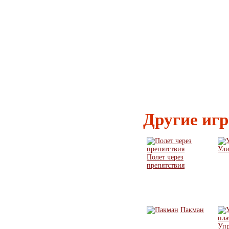
Другие иг
Ули
Полет через
препятствия
Пакман
Упр