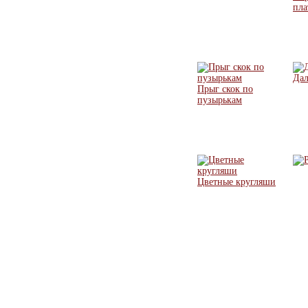
пл
Дал
Прыг скок по
пузырькам
Цветные кругляши