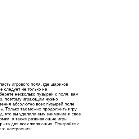
асть игрового поля, где шариков
е следует не только на
уберете несколько пузырей с поля, вам
ер, поэтому играющим нужно
вения абсолютно всех пузырей поле
. Только так можно продолжить игру.
д, что вы уделили ему внимание и свое
омки, а также развивающие игры.
крыта для всех желающих. Поиграйте с
его настроения.