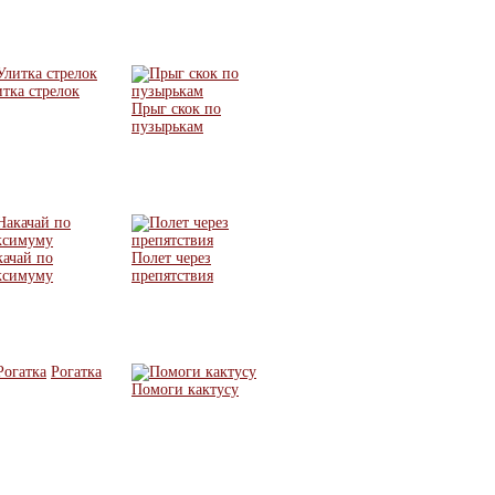
тка стрелок
Прыг скок по
пузырькам
качай по
Полет через
ксимуму
препятствия
Рогатка
Помоги кактусу